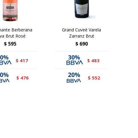
ante Berberana
Grand Cuveé Varela
va Brut Rosé
Zarranz Brut
$
595
$
690
417
483
$
$
476
552
$
$