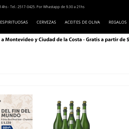
a 14hs - Tel.: 2517-0425. Por Whastapp de 9.30 a 21hs
 ESPIRITUOSAS
CERVEZAS
ACEITES DE OLIVA
REGALOS