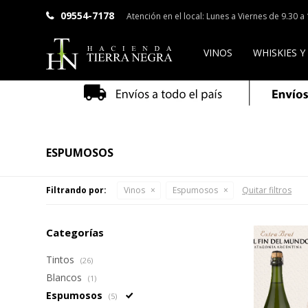
09554-7178
Atención en el local: Lunes a Viernes de 9.30 
VINOS
WHISKIES Y
ESPUMOSOS
Filtrando por:
Vinos
Espumosos
Quitar filtros
Categorías
Tintos
(26)
Blancos
(1)
Espumosos
(5)