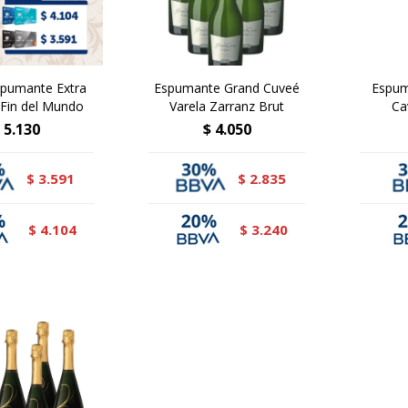
spumante Extra
Espumante Grand Cuveé
Espum
 Fin del Mundo
Varela Zarranz Brut
Ca
5.130
$
4.050
3.591
2.835
$
$
4.104
3.240
$
$