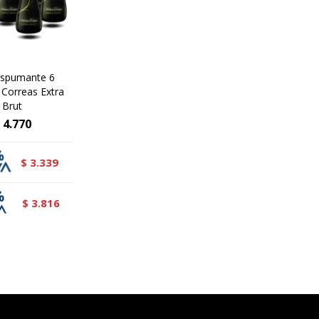
Espumante 6
Correas Extra
Brut
4.770
3.339
$
3.816
$