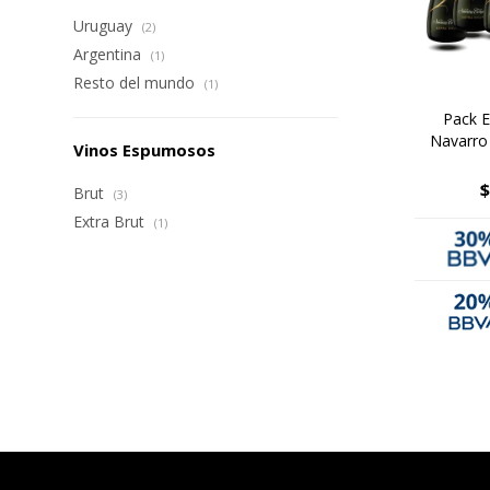
Uruguay
(2)
Argentina
(1)
Resto del mundo
(1)
Pack 
Navarro 
Vinos Espumosos
$
Brut
(3)
Extra Brut
(1)