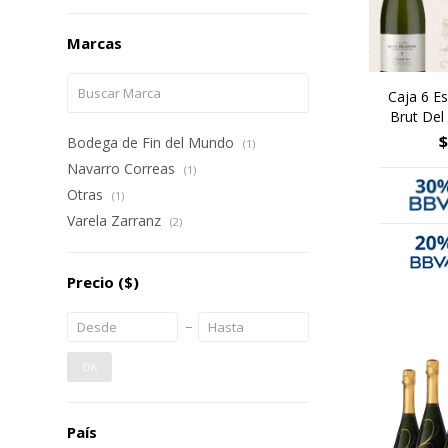
Marcas
Caja 6 E
Brut Del
$
Bodega de Fin del Mundo
(1)
Navarro Correas
(1)
Otras
(1)
Varela Zarranz
(2)
Precio
($)
OK
País