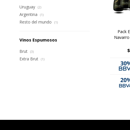
Uruguay
(2)
Argentina
(1)
Resto del mundo
(1)
Pack 
Navarro 
Vinos Espumosos
$
Brut
(3)
Extra Brut
(1)