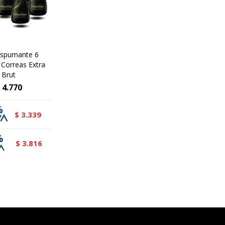
Espumante 6
Correas Extra
Brut
4.770
3.339
$
3.816
$