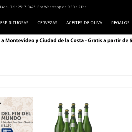
a 14hs - Tel.: 2517-0425. Por Whastapp de 9.30 a 21hs
 ESPIRITUOSAS
CERVEZAS
ACEITES DE OLIVA
REGALOS