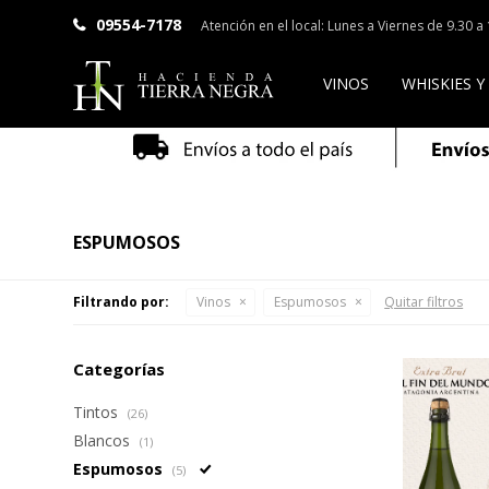
09554-7178
Atención en el local: Lunes a Viernes de 9.30 
VINOS
WHISKIES Y
ESPUMOSOS
Filtrando por:
Vinos
Espumosos
Quitar filtros
Categorías
Tintos
(26)
Blancos
(1)
Espumosos
(5)