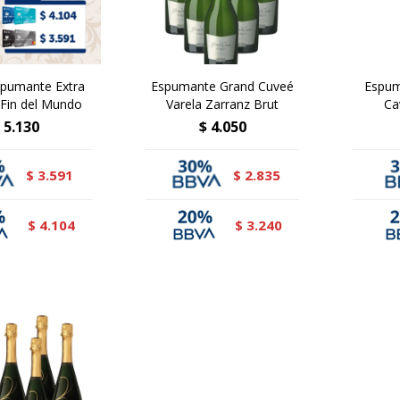
spumante Extra
Espumante Grand Cuveé
Espum
 Fin del Mundo
Varela Zarranz Brut
Ca
5.130
$
4.050
3.591
2.835
$
$
4.104
3.240
$
$