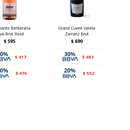
ante Berberana
Grand Cuveé Varela
va Brut Rosé
Zarranz Brut
$
595
$
690
417
483
$
$
476
552
$
$