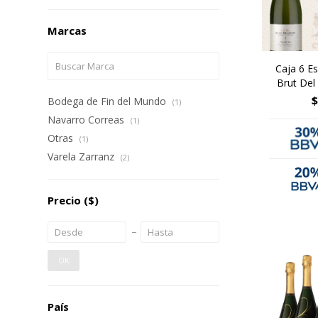
Marcas
Caja 6 E
Brut Del
$
Bodega de Fin del Mundo
(1)
Navarro Correas
(1)
Otras
(1)
Varela Zarranz
(2)
Precio
($)
OK
País