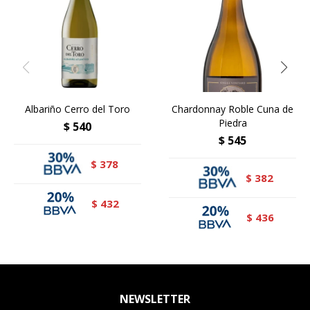
Albariño Cerro del Toro
Chardonnay Roble Cuna de
Piedra
$
540
$
545
378
$
382
$
432
$
436
$
NEWSLETTER