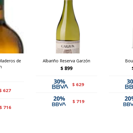
Maderos de
Albariño Reserva Garzón
Bou
n
$
899
629
$
627
$
719
$
716
$