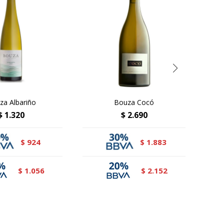
za Albariño
Bouza Cocó
$
1.320
$
2.690
924
1.883
$
$
1.056
2.152
$
$