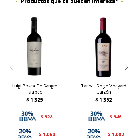
Productos que te pueden interesar
Luigi Bosca De Sangre
Tannat Single Vineyard
Malbec
Garzón
$
1.325
$
1.352
928
946
$
$
1.060
1.082
$
$