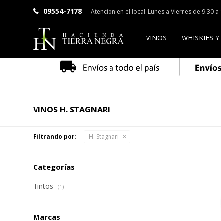
09554-7178
Atención en el local: Lunes a Viernes de 9.30 
VINOS
WHISKIES Y
VINOS H. STAGNARI
Filtrando por:
H. Stagnari
Categorías
Tintos
(1)
Marcas