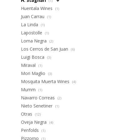
H. Stagnari
(1)
Huentala Wines
(1)
Juan Carrau
(1)
La Linda
(1)
Lapostolle
(1)
Loma Negra
(2)
Los Cerros de San Juan
(6)
Luigi Bosca
(3)
Miraval
(1)
Mori Maglio
(3)
Mosquita Muerta Wines
(4)
Mumm
(1)
Navarro Correas
(2)
Nieto Senetiner
(1)
Otras
(12)
Oveja Negra
(4)
Penfolds
(1)
Pizzorno
(1)