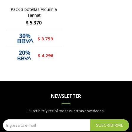
Pack 3 botellas Alquimia
Tannat
$
5.370
3.759
$
4.296
$
NEWSLETTER
¡Suscribite y recibí todas nuestras novedades!
SUSCRIBIRME