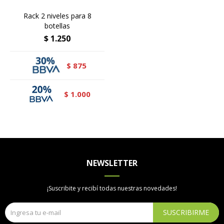
Rack 2 niveles para 8
botellas
$
1.250
875
$
1.000
$
NEWSLETTER
¡Suscribite y recibí todas nuestras novedades!
SUSCRIBIRME