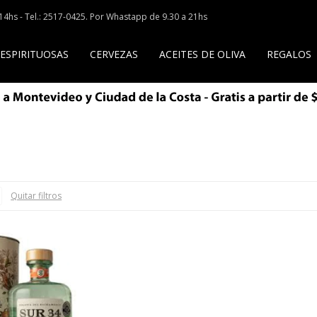
a 14hs - Tel.: 2517-0425. Por Whastapp de 9.30 a 21hs
 ESPIRITUOSAS
CERVEZAS
ACEITES DE OLIVA
REGALOS
Quitar filtros