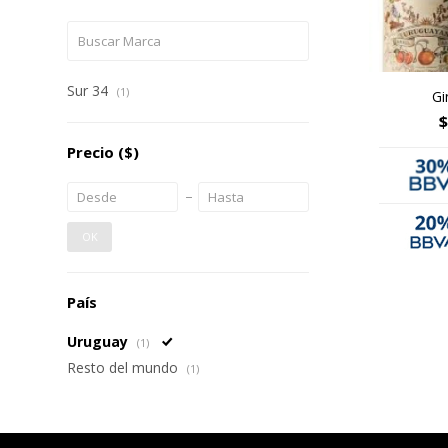
Sur 34
(1)
Gi
$
Precio
($)
OK
País
Uruguay
(1)
Resto del mundo
(1)