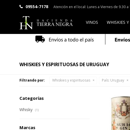
09554-7178
Atención en el local: Lunes a Viernes de 9.30 
VINOS
WHISKIES Y
WHISKIES Y ESPIRITUOSAS DE URUGUAY
Filtrando por:
Whiskies y espirituosas
País:
Uruguay
Categorías
Whisky
(1)
Marcas