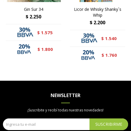
Gin Sur 34
Licor de Whisky Shanky´s
Whip
$
2.250
$
2.200
1.575
$
1.540
$
1.800
$
1.760
$
NEWSLETTER
¡Suscribite y recibí todas nuestras novedades!
SUSCRIBIRME