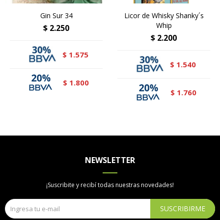
Gin Sur 34
Licor de Whisky Shanky´s
Whip
$
2.250
$
2.200
1.575
$
1.540
$
1.800
$
1.760
$
NEWSLETTER
¡Suscribite y recibí todas nuestras novedades!
SUSCRIBIRME