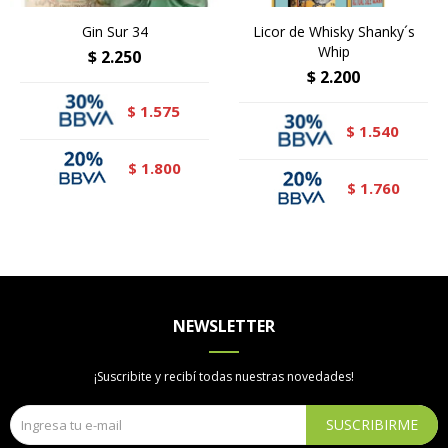
Gin Sur 34
Licor de Whisky Shanky´s
Whip
$
2.250
$
2.200
1.575
$
1.540
$
1.800
$
1.760
$
NEWSLETTER
¡Suscribite y recibí todas nuestras novedades!
SUSCRIBIRME