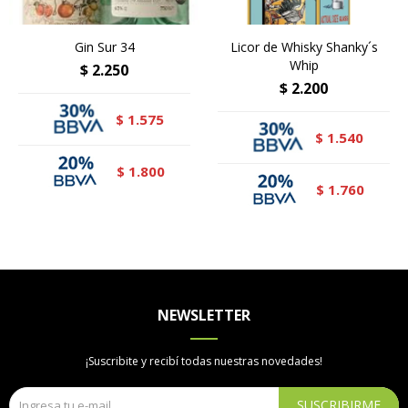
Gin Sur 34
Licor de Whisky Shanky´s
Whip
$
2.250
$
2.200
1.575
$
1.540
$
1.800
$
1.760
$
NEWSLETTER
¡Suscribite y recibí todas nuestras novedades!
SUSCRIBIRME