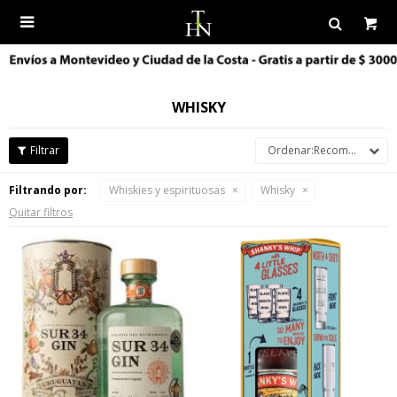

WHISKY
Recomendados
Filtrando por:
Whiskies y espirituosas
Whisky
Quitar filtros