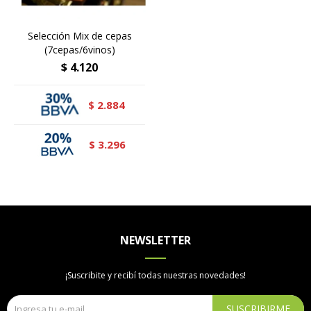
Selección Mix de cepas
(7cepas/6vinos)
$
4.120
2.884
$
3.296
$
NEWSLETTER
¡Suscribite y recibí todas nuestras novedades!
SUSCRIBIRME