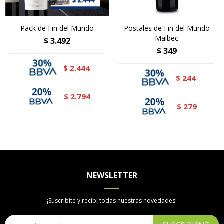
Pack de Fin del Mundo
Postales de Fin del Mundo
Malbec
$
3.492
$
349
2.444
$
244
$
2.794
$
279
$
NEWSLETTER
¡Suscribite y recibí todas nuestras novedades!