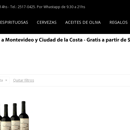
a 14hs - Tel.: 2517-0425. Por Whastapp de 9.30 a 21hs
 ESPIRITUOSAS
CERVEZAS
ACEITES DE OLIVA
REGALOS
ta
Quitar filtros