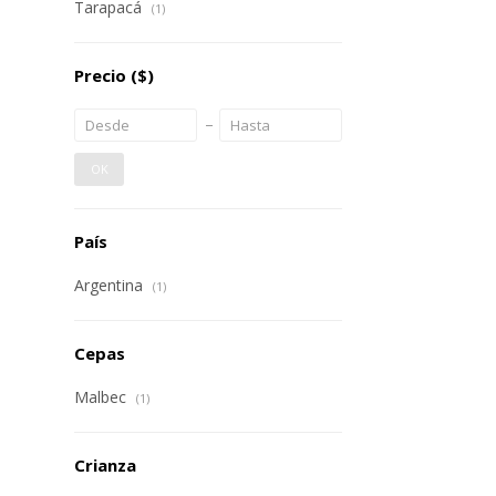
Tarapacá
(1)
Precio
($)
OK
País
Argentina
(1)
Cepas
Malbec
(1)
Crianza