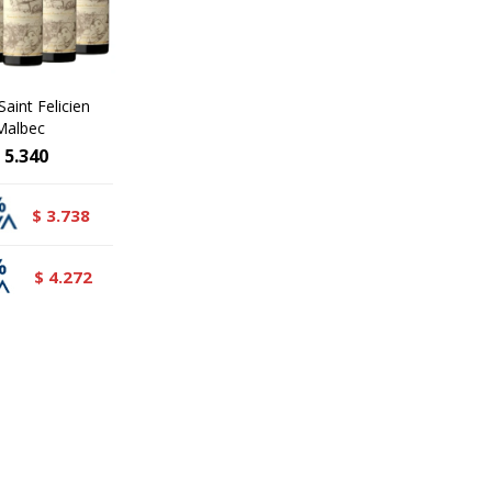
Saint Felicien
Malbec
5.340
3.738
$
4.272
$