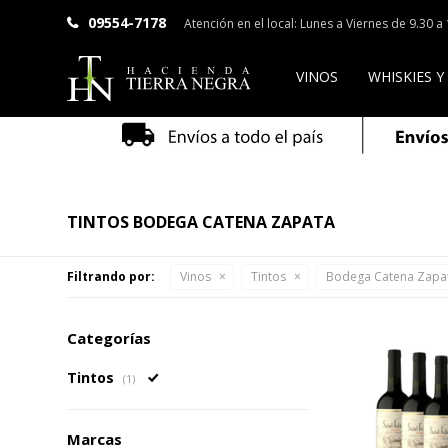
09554-7178
Atención en el local: Lunes a Viernes de 9.30 
VINOS
WHISKIES Y
TINTOS BODEGA CATENA ZAPATA
Filtrando por:
Vinos
Tintos
Bodega Catena Zapa
Categorías
Tintos
(1)
Marcas