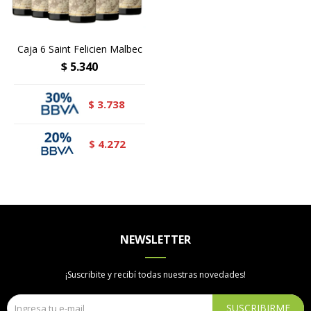
Caja 6 Saint Felicien Malbec
$
5.340
3.738
$
4.272
$
NEWSLETTER
¡Suscribite y recibí todas nuestras novedades!
SUSCRIBIRME