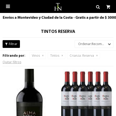

TINTOS RESERVA
Recomendados
Filtrando por:
Vinos
Tintos
Crianza:
Reserva
Quitar filtros