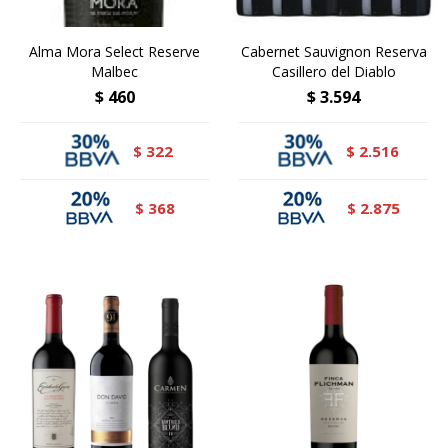
Alma Mora Select Reserve
Cabernet Sauvignon Reserva
Malbec
Casillero del Diablo
$
460
$
3.594
322
2.516
$
$
368
2.875
$
$