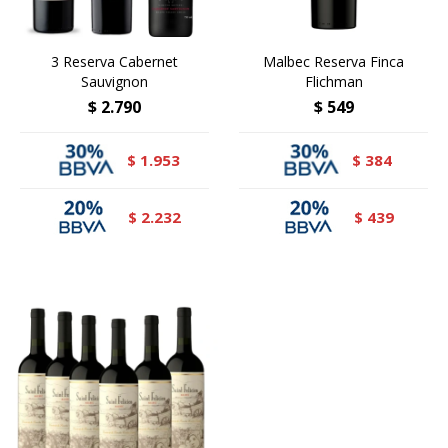
3 Reserva Cabernet
Malbec Reserva Finca
Sauvignon
Flichman
$
2.790
$
549
1.953
384
$
$
2.232
439
$
$