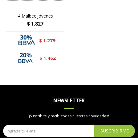
4 Malbec jóvenes
$
1.827
1.279
$
1.462
$
NEWSLETTER
¡Suscribite y recibí todas nuestras novedades!
SUSCRIBIRME