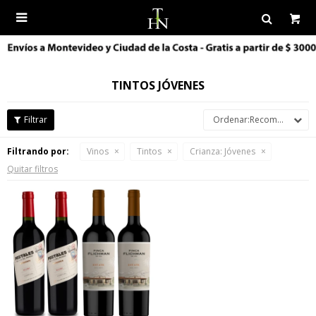

TINTOS JÓVENES
Recomendados
Filtrando por:
Vinos
Tintos
Crianza:
Jóvenes
Quitar filtros