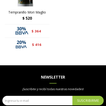
Tempranillo Mori Maglio
$
520
364
$
416
$
NEWSLETTER
¡Suscribite y recibí todas nuestras novedades!
SUSCRIBIRME