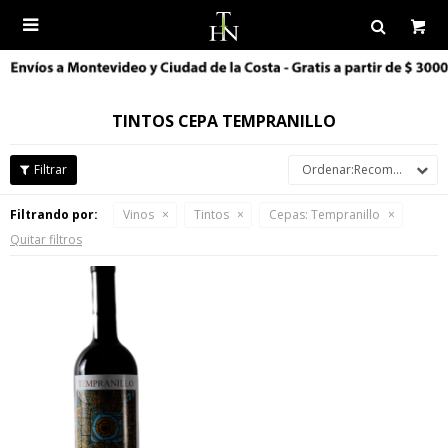

TINTOS CEPA TEMPRANILLO
Recomendados
Filtrando por:
Vinos
Tintos
Cepas:
Tempranillo
Quitar filtros