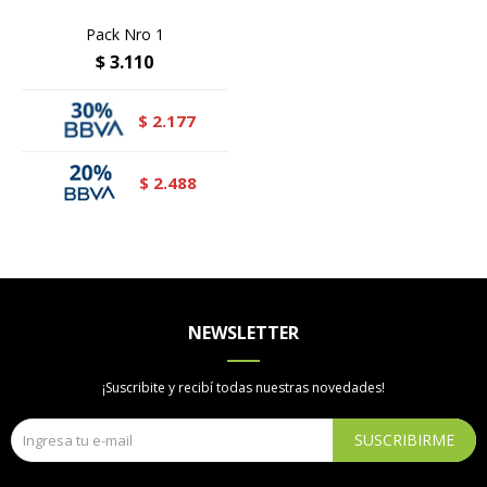
Pack Nro 1
$
3.110
2.177
$
2.488
$
NEWSLETTER
¡Suscribite y recibí todas nuestras novedades!
SUSCRIBIRME