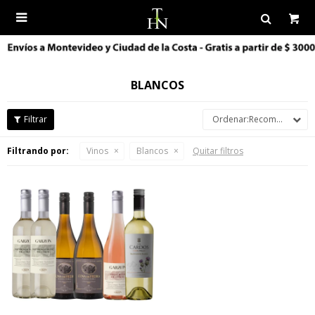

BLANCOS
Recomendados
Filtrando por:
Vinos
Blancos
Quitar filtros