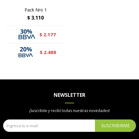
Pack Nro 1
$
3.110
2.177
$
2.488
$
NEWSLETTER
¡Suscribite y recibí todas nuestras novedades!
SUSCRIBIRME