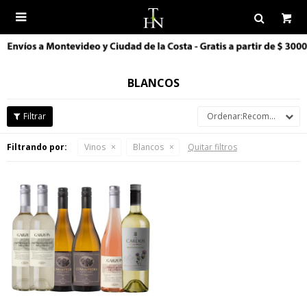

BLANCOS
Recomendados
Filtrando por:
Vinos
Blancos
Quitar filtros