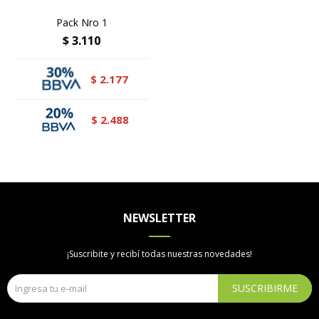
Pack Nro 1
$
3.110
2.177
$
2.488
$
NEWSLETTER
¡Suscribite y recibí todas nuestras novedades!
SUSCRIBIRME