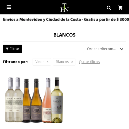

BLANCOS
Recomendados
Filtrando por:
Vinos
Blancos
Quitar filtros