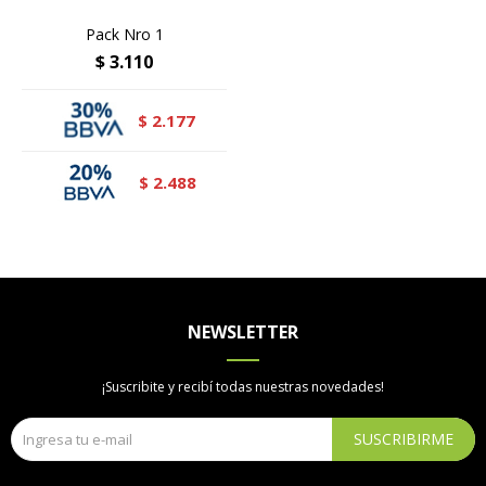
Pack Nro 1
$
3.110
2.177
$
2.488
$
NEWSLETTER
¡Suscribite y recibí todas nuestras novedades!
SUSCRIBIRME