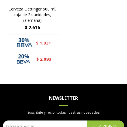
Cerveza Oettinger 500 ml,
caja de 24 unidades,
(alemana)
$
2.616
1.831
$
2.093
$
NEWSLETTER
¡Suscribite y recibí todas nuestras novedades!
SUSCRIBIRME