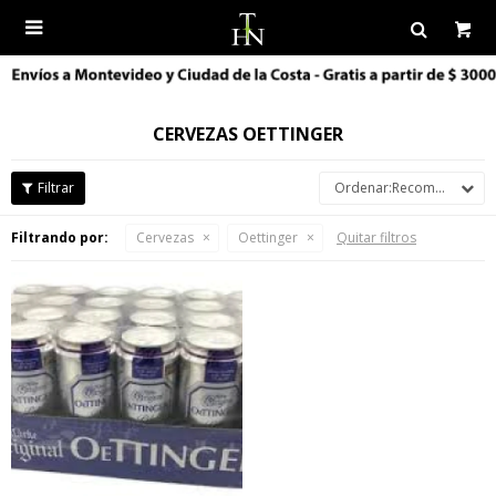

CERVEZAS OETTINGER
Recomendados
Filtrando por:
Cervezas
Oettinger
Quitar filtros