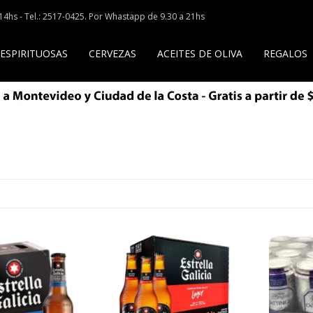
a 14hs - Tel.: 2517-0425. Por Whastapp de 9.30 a 21hs
 ESPIRITUOSAS
CERVEZAS
ACEITES DE OLIVA
REGALOS