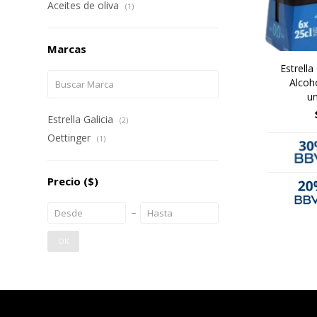
Aceites de oliva
(1)
Marcas
Estrella 
Alcoh
un
Estrella Galicia
(2)
Oettinger
(1)
Precio
($)
OK