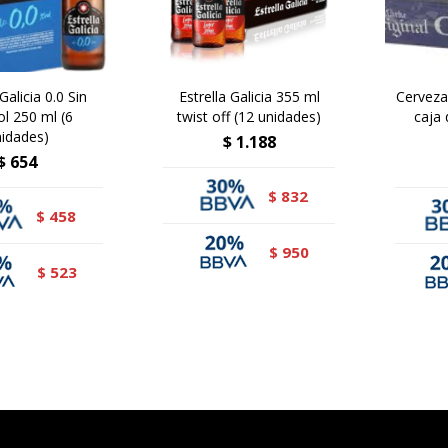
Galicia 0.0 Sin
Estrella Galicia 355 ml
Cerveza
ol 250 ml (6
twist off (12 unidades)
caja 
idades)
$
1.188
$
654
832
$
458
$
950
$
523
$