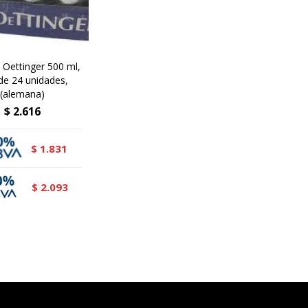
 Oettinger 500 ml,
de 24 unidades,
(alemana)
$
2.616
1.831
$
2.093
$