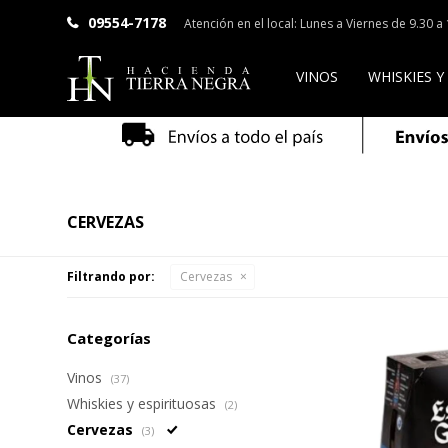
09554-7178
Atención en el local: Lunes a Viernes de 9.30 
VINOS
WHISKIES Y
CERVEZAS
Filtrando por:
Cervezas
Categorías
Vinos
(37)
Whiskies y espirituosas
(2)
Cervezas
(3)