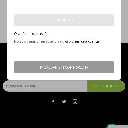
INGRESAR
Olvidé mi contraseña
No soy usuario registrado y quiero
crear una cuenta
.
NEWSLETTER
INGRESAR SIN CONTRASEÑA
¡Suscribite y recibí todas nuestras novedades!
SUSCRIBIRME


