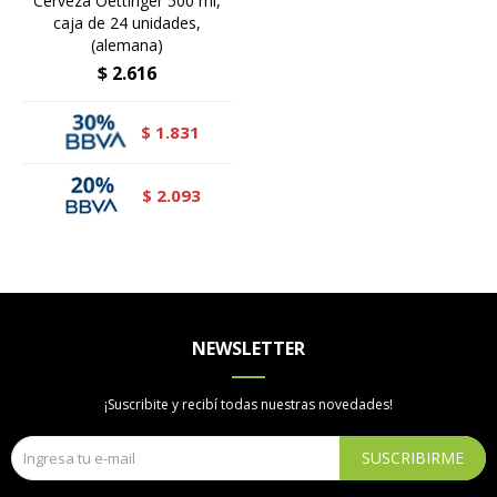
Cerveza Oettinger 500 ml,
caja de 24 unidades,
(alemana)
$
2.616
1.831
$
2.093
$
NEWSLETTER
¡Suscribite y recibí todas nuestras novedades!
SUSCRIBIRME