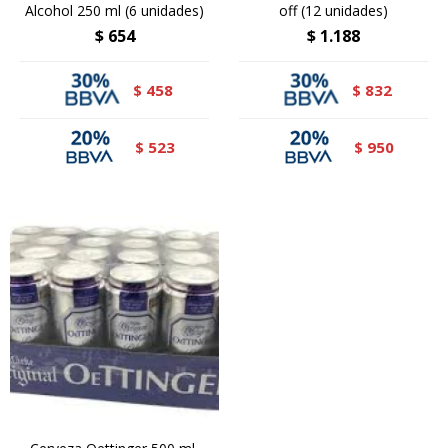
Alcohol 250 ml (6 unidades)
off (12 unidades)
$
654
$
1.188
458
832
$
$
523
950
$
$