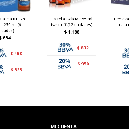
Galicia 0.0 Sin
Estrella Galicia 355 ml
Cerveza
ol 250 ml (6
twist off (12 unidades)
caja 
idades)
$
1.188
$
654
832
$
458
$
950
$
523
$
MI CUENTA