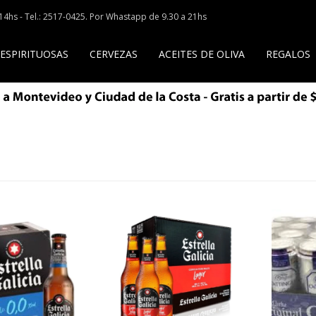
a 14hs - Tel.: 2517-0425. Por Whastapp de 9.30 a 21hs
 ESPIRITUOSAS
CERVEZAS
ACEITES DE OLIVA
REGALOS