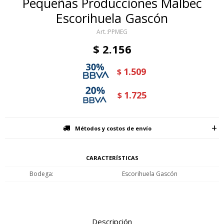
Pequeñas Producciones Malbec
Escorihuela Gascón
PPMEG
$
2.156
1.509
$
1.725
$
Métodos y costos de envío
CARACTERÍSTICAS
Bodega
Escorihuela Gascón
Descripción