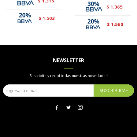
1.315
$
1.365
$
1.503
$
1.560
$
NEWSLETTER
¡Suscribite y recibí todas nuestras novedades!
SUSCRIBIRME


