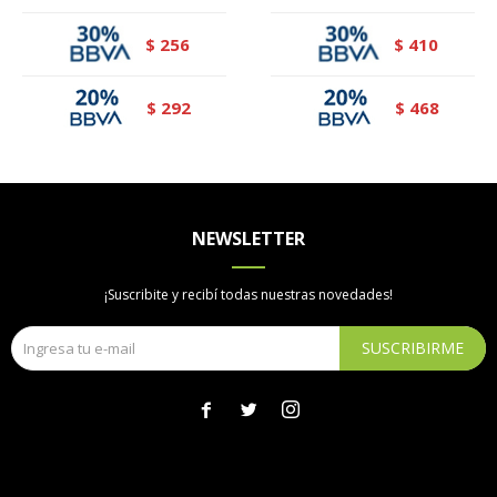
256
410
$
$
292
468
$
$
NEWSLETTER
¡Suscribite y recibí todas nuestras novedades!
SUSCRIBIRME


