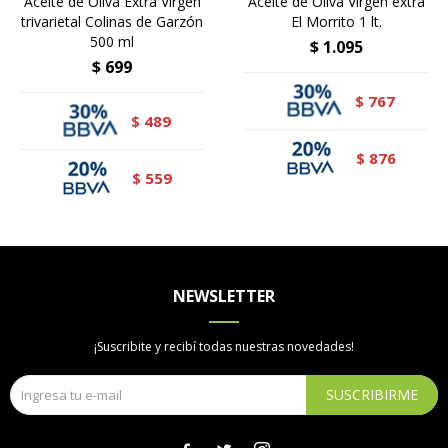
Aceite de Oliva Extra Virgen
Aceite de Oliva Virgen extra
trivarietal Colinas de Garzón
El Morrito 1 lt.
500 ml
$
1.095
$
699
767
$
489
$
876
$
559
$
NEWSLETTER
¡Suscribite y recibí todas nuestras novedades!
SUSCRIBIRME