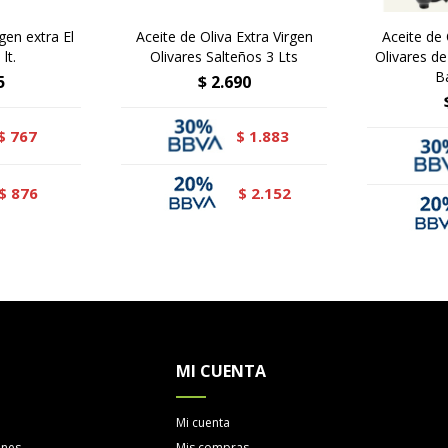
gen extra El
Aceite de Oliva Extra Virgen
Aceite de 
lt.
Olivares Salteños 3 Lts
Olivares de
B
5
$
2.690
767
1.883
$
$
876
2.152
$
$
MI CUENTA
Mi cuenta
ones
Mis compras