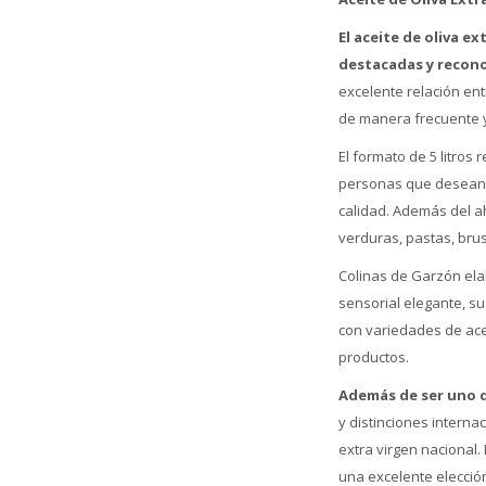
El aceite de oliva e
destacadas y recon
excelente relación ent
de manera frecuente y
El formato de 5 litros
personas que desean a
calidad. Además del a
verduras, pastas, bru
Colinas de Garzón elab
sensorial elegante, su
con variedades de ace
productos.
Además de ser uno d
y distinciones interna
extra virgen nacional.
una excelente elecció