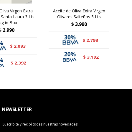
Oliva Virgen Extra
Aceite de Oliva Extra Virgen
Aceit
 Santa Laura 3 Lts
Olivares Salteños 5 Lts
Sant
ag in Box
$
3.990
$
2.990
2.793
$
2.093
$
3.192
$
2.392
$
NEWSLETTER
¡Suscribite y recibí todas nuestras novedades!