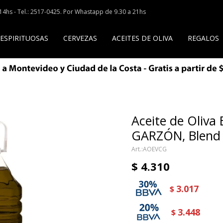
a 14hs - Tel.: 2517-0425. Por Whastapp de 9.30 a 21hs
 ESPIRITUOSAS
CERVEZAS
ACEITES DE OLIVA
REGALOS
Aceite de Oliv
GARZÓN, Blend 
AOEVCG
$
4.310
3.017
$
3.448
$