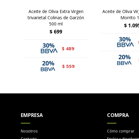
Aceite de Oliva Extra Virgen
Aceite de Oliva Vir
trivarietal Colinas de Garzón
Morrito 1 
500 ml
$
1.09
$
699
489
$
559
$
EMPRESA
COMPRA
Nosotros
Cómo comprar
Contacto
Envíos y devoluci