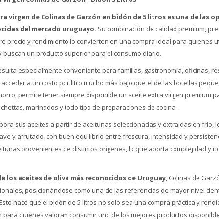
xtra virgen de Colinas de Garzón en bidón de 5 litros es una de las 
ocidas del mercado uruguayo.
Su combinación de calidad premium, prest
re precio y rendimiento lo convierten en una compra ideal para quienes uti
 buscan un producto superior para el consumo diario.
 resulta especialmente conveniente para familias, gastronomía, oficinas, r
cceder a un costo por litro mucho más bajo que el de las botellas pequeñ
horro, permite tener siempre disponible un aceite extra virgen premium p
schettas, marinados y todo tipo de preparaciones de cocina.
ora sus aceites a partir de aceitunas seleccionadas y extraídas en frío, l
ave y afrutado, con buen equilibrio entre frescura, intensidad y persisten
itunas provenientes de distintos orígenes, lo que aporta complejidad y r
e los aceites de oliva más reconocidos de Uruguay
, Colinas de Garz
cionales, posicionándose como una de las referencias de mayor nivel dentr
 Esto hace que el bidón de 5 litros no solo sea una compra práctica y rend
n para quienes valoran consumir uno de los mejores productos disponibl