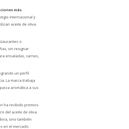
opciones más
igio internacional y
lizan aceite de oliva
estaurantes o
as, sin resignar
ara ensaladas, carnes,
ogrando un perfil
cia. La marca trabaja
iqueza aromática a sus
ón ha recibido premios
o del aceite de oliva
idora, sino también
es en el mercado.