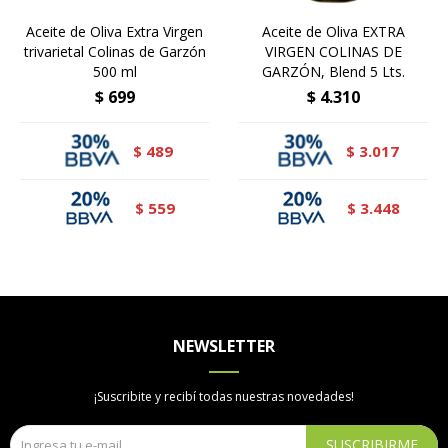
Aceite de Oliva Extra Virgen
Aceite de Oliva EXTRA
trivarietal Colinas de Garzón
VIRGEN COLINAS DE
500 ml
GARZÓN, Blend 5 Lts.
$
699
$
4.310
489
3.017
$
$
559
3.448
$
$
NEWSLETTER
¡Suscribite y recibí todas nuestras novedades!
SUSCRIBIRME