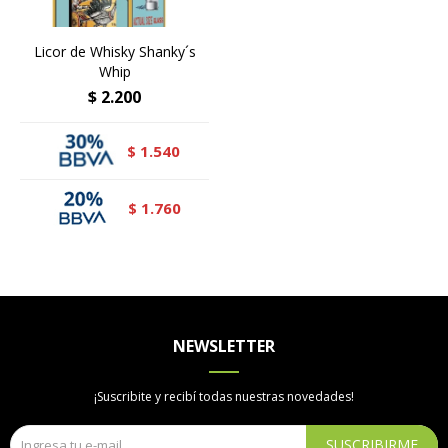
Licor de Whisky Shanky´s
Whip
$
2.200
1.540
$
1.760
$
NEWSLETTER
¡Suscribite y recibí todas nuestras novedades!
SUSCRIBIRME