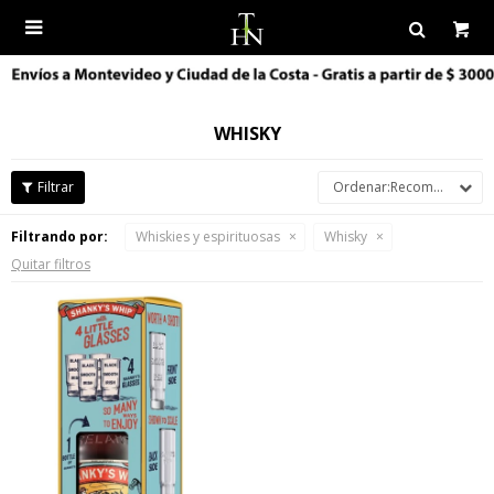

WHISKY
Recomendados
Filtrando por:
Whiskies y espirituosas
Whisky
Quitar filtros