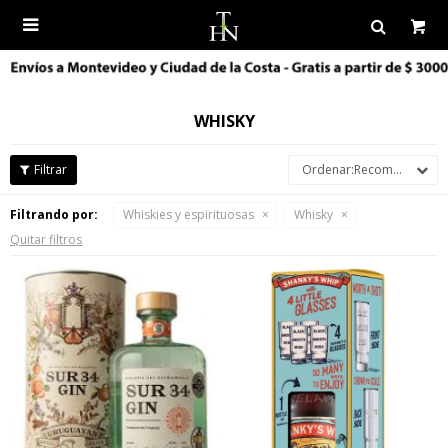

WHISKY
Recomendados
Filtrando por:
Whiskies y espirituosas
Whisky
Quitar filtros