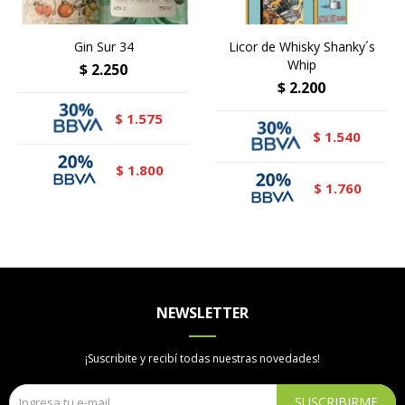
Gin Sur 34
Licor de Whisky Shanky´s
Whip
$
2.250
$
2.200
1.575
$
1.540
$
1.800
$
1.760
$
NEWSLETTER
¡Suscribite y recibí todas nuestras novedades!
SUSCRIBIRME