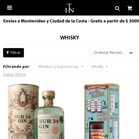

WHISKY
Recomendados
Filtrando por:
Whiskies y espirituosas
Whisky
Quitar filtros