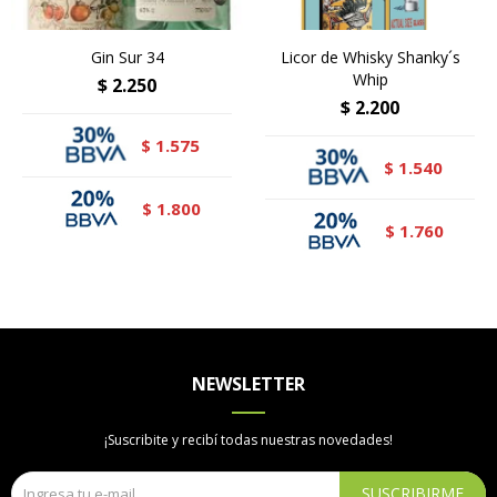
Gin Sur 34
Licor de Whisky Shanky´s
Whip
$
2.250
$
2.200
1.575
$
1.540
$
1.800
$
1.760
$
NEWSLETTER
¡Suscribite y recibí todas nuestras novedades!
SUSCRIBIRME