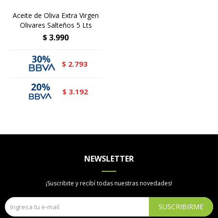
Aceite de Oliva Extra Virgen
Olivares Salteños 5 Lts
$
3.990
2.793
$
3.192
$
NEWSLETTER
¡Suscribite y recibí todas nuestras novedades!
SUSCRIBIRME