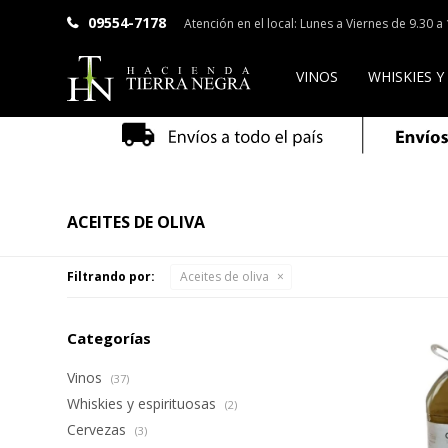
09554-7178
Atención en el local: Lunes a Viernes de 9.30 
VINOS
WHISKIES Y
ACEITES DE OLIVA
Filtrando por:
Aceites de oliva
Categorías
Vinos
(37)
Whiskies y espirituosas
(2)
Cervezas
(3)