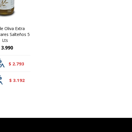
de Oliva Extra
vares Salteños 5
Lts
3.990
2.793
$
3.192
$