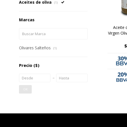
Aceites de oliva
(1)
Marcas
Aceite 
Virgen Oli
$
Olivares Salteños
(1)
Precio
($)
OK