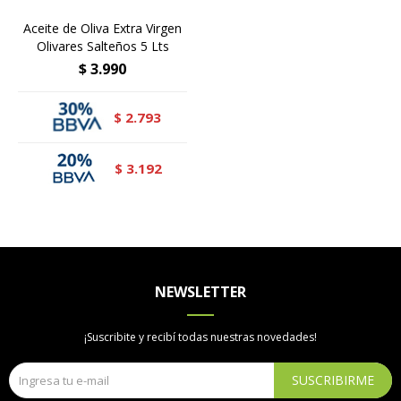
Aceite de Oliva Extra Virgen
Olivares Salteños 5 Lts
$
3.990
2.793
$
3.192
$
NEWSLETTER
¡Suscribite y recibí todas nuestras novedades!
SUSCRIBIRME